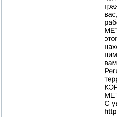
гра
вас
раб
МЕТ
это
нах
ним
вам
Рег
тер
КЭР
МЕТ
С у
htt