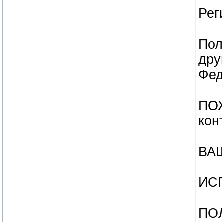
Рег
Пол
дру
Фед
ПО
кон
ВА
ИС
ПО