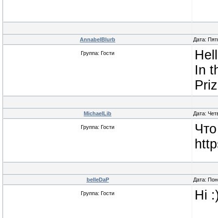
AnnabelBlurb
Дата: Пят
Hell
Группа: Гости
In t
Priz
MichaelLib
Дата: Чет
Что
Группа: Гости
http
belleDaP
Дата: Пон
Hi 
Группа: Гости