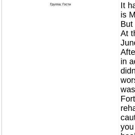
It 
Группа: Гости
is 
But 
At 
Jun
Aft
in a
didn
wors
was 
For
reha
caut
you