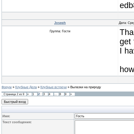
edb
Joseph
Дата: Сре
Tha
Группа: Гости
get 
I ha
how
Форум
»
Клубные Дела
»
Клубные встречи
»
Вылазки на природу
2
Страница
2
из
9
«
1
3
4
…
8
9
»
Имя:
Текст сообщения: