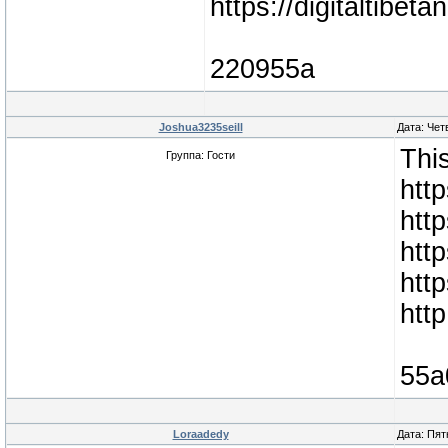
https://digitaltib
220955a
Joshua3235seill
Дата: Чет
This
Группа: Гости
htt
http
htt
htt
htt
55a
Loraadedy
Дата: Пят