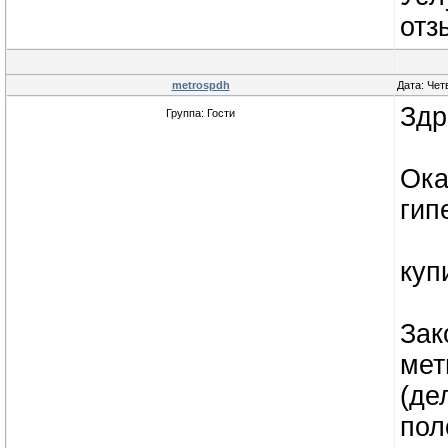
отз
metrospdh
Дата: Чет
Здр
Группа: Гости
Ока
гип
куп
Зак
мет
(де
пол