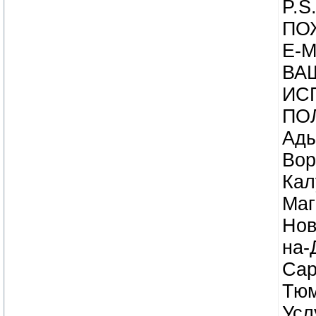
P.S
ПО
E-
ВА
ИС
ПО
Ады
Вор
Кал
Маг
Нов
на-
Сар
Тюм
Усл