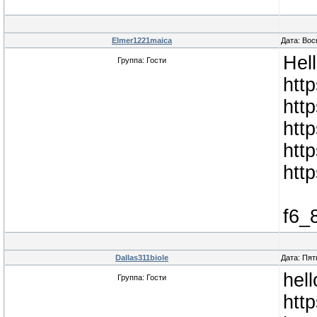
Elmer1221maica
Дата: Вос
Hel
Группа: Гости
http
http
htt
htt
htt
f6_
Dallas311biole
Дата: Пят
hel
Группа: Гости
http