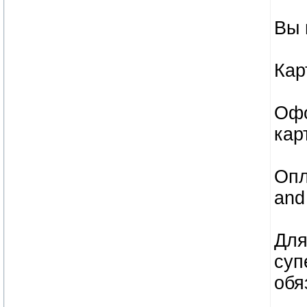
Вы 
Кар
Офо
кар
Опл
and
Для
суп
обя