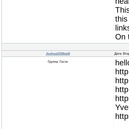
hea
Thi
thi
link
On t
Joshua3339seill
Дата: Вто
hel
Группа: Гости
htt
htt
htt
htt
Yve
htt