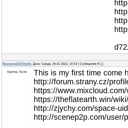
htt
htt
htt
htt
d72
Raymond2373reefs
Дата: Среда, 26.01.2022, 15:53 | Сообщение #
25
This is my first time come 
Группа: Гости
http://forum.strany.cz/pro
https://www.mixcloud.com/
https://theflatearth.win
http://zjychy.com/space-ui
http://scenep2p.com/user/p