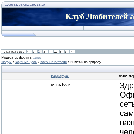
Суббота, 08.08.2026, 12:10
Клуб Любителей а
2
Страница
2
из
9
«
1
3
4
…
8
9
»
Модератор форума:
Xenos
Форум
»
Клубные Дела
»
Клубные встречи
»
Вылазки на природу
rvqqlopyae
Дата: Вто
Здр
Группа: Гости
Офи
сет
сам
наз
чел