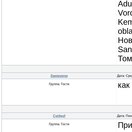
Adu
Vor
Kem
obl
Нов
San
Том
Danieverse
Дата: Сре
как
Группа: Гости
Cyrilgof
Дата: Пон
При
Группа: Гости