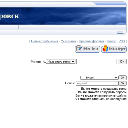
ровск
·
RSS
[
Новые сообщения
·
Участники
·
Правила форума
·
Поиск
·
RSS
]
Фильтр по:
Поиск:
Вы
не можете
создавать темы
Вы
не можете
создавать опросы
Вы
не можете
прикреплять файлы
Вы
можете
отвечать на сообщения