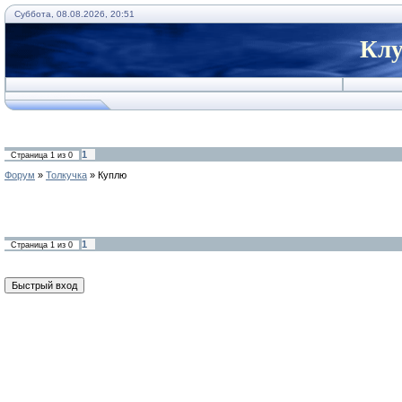
Суббота, 08.08.2026, 20:51
Клу
1
Страница
1
из
0
Форум
»
Толкучка
»
Куплю
1
Страница
1
из
0