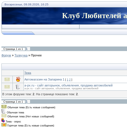
Воскресенье, 09.08.2026, 16:25
Клуб Любителей а
1
Страница
1
из
1
Форум
»
Толкучка
»
Прочее
Тема
Автомагазин на Запарина 1
[
1
2
]
a-px.ru - сайт авторынок, объявления, продажа автомобилей
a-px.ru - сайт авторынок, объявления, продажа автомобилей
В этом форуме тем:
2
. На странице показано тем:
2
.
1
Страница
1
из
1
Обычная тема (Есть новые сообщения)
Обычная тема
Обычная тема (Нет новых сообщений)
Тема - опрос
Горячая тема (Есть новые сообщения)