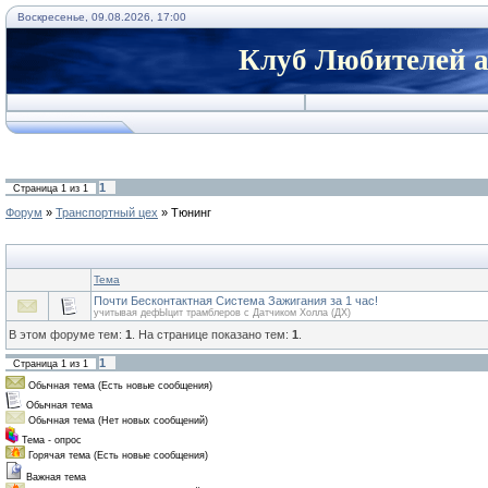
Воскресенье, 09.08.2026, 17:00
Клуб Любителей а
1
Страница
1
из
1
Форум
»
Транспортный цех
»
Тюнинг
Тема
Почти Бесконтактная Система Зажигания за 1 час!
учитывая дефЫцит трамблеров с Датчиком Холла (ДХ)
В этом форуме тем:
1
. На странице показано тем:
1
.
1
Страница
1
из
1
Обычная тема (Есть новые сообщения)
Обычная тема
Обычная тема (Нет новых сообщений)
Тема - опрос
Горячая тема (Есть новые сообщения)
Важная тема