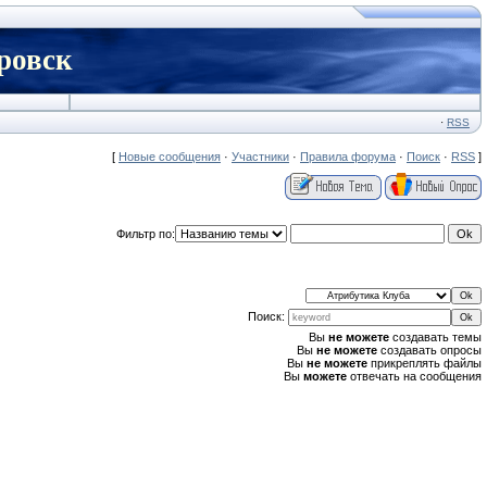
ровск
·
RSS
[
Новые сообщения
·
Участники
·
Правила форума
·
Поиск
·
RSS
]
Фильтр по:
Поиск:
Вы
не можете
создавать темы
Вы
не можете
создавать опросы
Вы
не можете
прикреплять файлы
Вы
можете
отвечать на сообщения