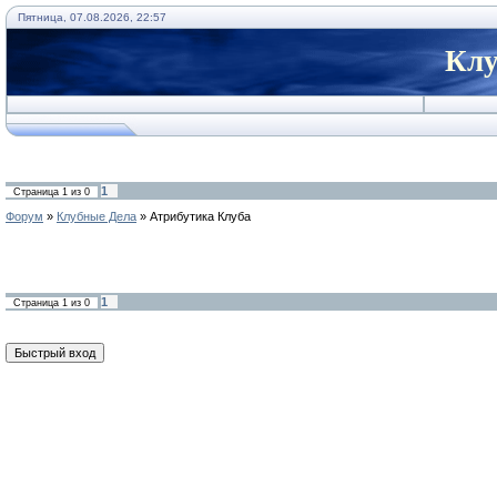
Пятница, 07.08.2026, 22:57
Клу
1
Страница
1
из
0
Форум
»
Клубные Дела
»
Атрибутика Клуба
1
Страница
1
из
0